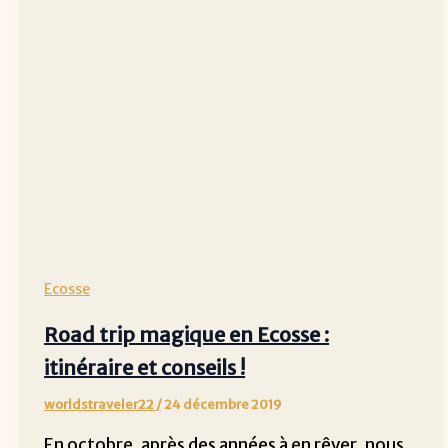
Ecosse
Road trip magique en Ecosse :
itinéraire et conseils !
worldstraveler22
/
24 décembre 2019
En octobre, après des années à en rêver, nous