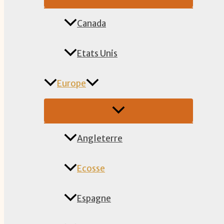
Canada
Etats Unis
Europe
Angleterre
Ecosse
Espagne