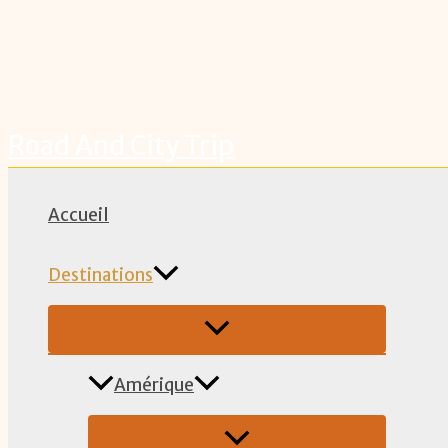
Road And City Trip
Accueil
Destinations
Amérique